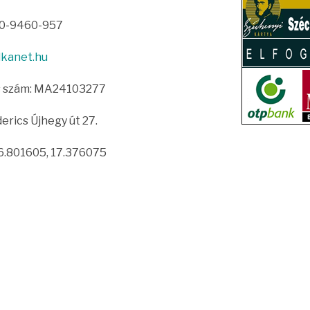
30-9460-957
lkanet.hu
s szám: MA24103277
erics Újhegy út 27.
6.801605, 17.376075