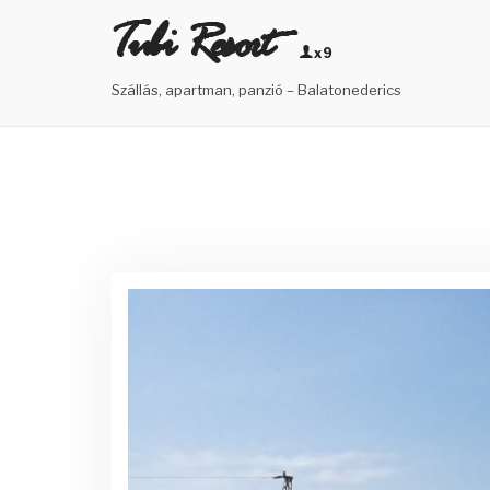
Skip
Tubi Resort
to
x9
content
Szállás, apartman, panzió – Balatonederics