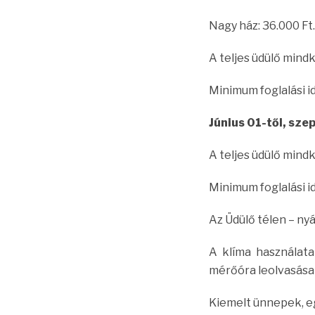
Nagy ház: 36.000 Ft.
A teljes üdülő mindk
Minimum foglalási i
Június 01-től, sze
A teljes üdülő mindké
Minimum foglalási i
Az Üdülő télen – n
A klíma használata
mérőóra leolvasása
Kiemelt ünnepek, eg