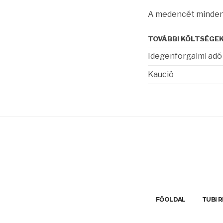
A medencét mindenki
TOVÁBBI KÖLTSÉGE
Idegenforgalmi adó
Kaució
FŐOLDAL
TUBI 