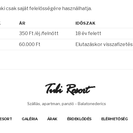
 csak saját felelősségére használhatja.
K
ÁR
IDŐSZAK
350 Ft /éj /felnőtt
18 év felett
60.000 Ft
Elutazáskor visszafizetés
Tubi Resort
Szállás, apartman, panzió – Balatonederics
RESORT
GALÉRIA
ÁRAK
ÉRDEKLŐDÉS
ELÉRHETŐSÉG