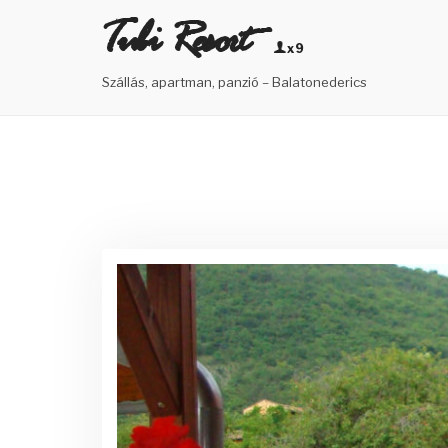
Skip
Tubi Resort
to
x9
content
Szállás, apartman, panzió – Balatonederics