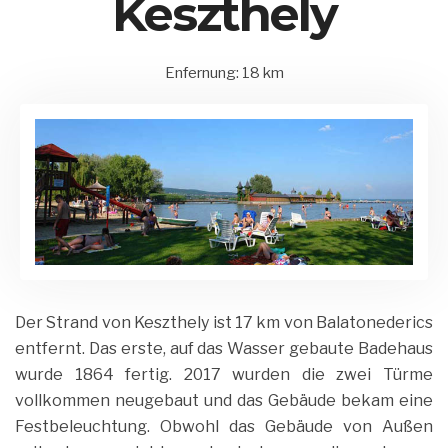
Keszthely
Enfernung: 18 km
15.
Balatonederics
by
August
und
Matrix
2020
Umgebung
Admin
Der Strand von Keszthely ist 17 km von Balatonederics
entfernt. Das erste, auf das Wasser gebaute Badehaus
wurde 1864 fertig. 2017 wurden die zwei Türme
vollkommen neugebaut und das Gebäude bekam eine
Festbeleuchtung. Obwohl das Gebäude von Außen