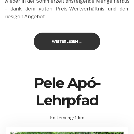
wieder in der Sommerzeit ansteigende Menge heraus
– dank dem guten Preis-Wertverhältnis und dem
riesigen Angebot.
„FAMILIENKELLEREI EFFENPE
WEITERLESEN
→
Pele Apó-
Lehrpfad
Entfernung: 1 km
15.
Balatonederics
by
August
und
Matrix
2020
Umgebung
Admin