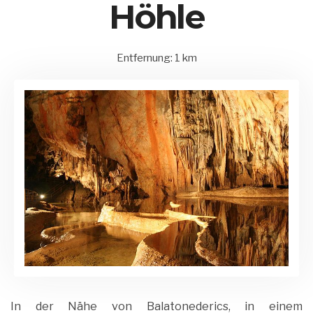
Höhle
Entfernung: 1 km
15.
Balatonederics
by
August
und
Matrix
2020
Umgebung
Admin
In der Nähe von Balatonederics, in einem