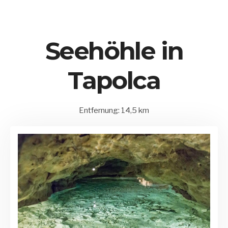
Seehöhle in
Tapolca
Entfernung: 14,5 km
15.
Balatonederics
by
August
und
Matrix
2020
Umgebung
Admin