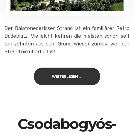
Der Balatonedericser Strand ist ein familiärer Retro
Badeplatz. Vielleicht kehren die meisten schon seit
Jahrzehnten aus dem Grund wieder zurück, weil der
Strand nie überfüllt ist.
„STRAND IN BALATONEDERIC
WEITERLESEN
→
Csodabogyós-