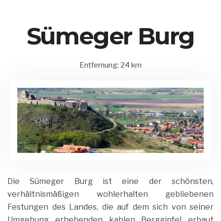
Sümeger Burg
Entfernung: 24 km
15.
Balatonederics
by
August
und
Matrix
2020
Umgebung
Admin
Die Sümeger Burg ist eine der schönsten,
verhältnismäßigen wohlerhalten gebliebenen
Festungen des Landes, die auf dem sich von seiner
Umgebung erhebenden kahlen Berggipfel erbaut