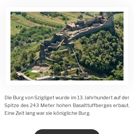
August
und
Matrix
2020
Umgebung
Admin
Die Burg von Szigliget wurde im 13. Jahrhundert auf der
Spitze des 243 Meter hohen Basalttuffberges erbaut.
Eine Zeit lang war sie königliche Burg.