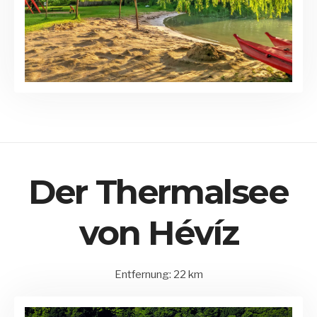
Der Thermalsee
von Hévíz
Entfernung: 22 km
15.
Balatonederics
by
August
und
Matrix
2020
Umgebung
Admin