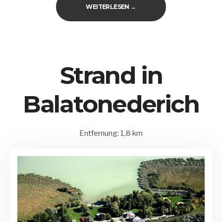
„SZIGLIGETER BURG“
WEITERLESEN
→
Strand in
Balatonederich
Entfernung: 1,8 km
15.
Balatonederics
by
August
und
Matrix
2020
Umgebung
Admin