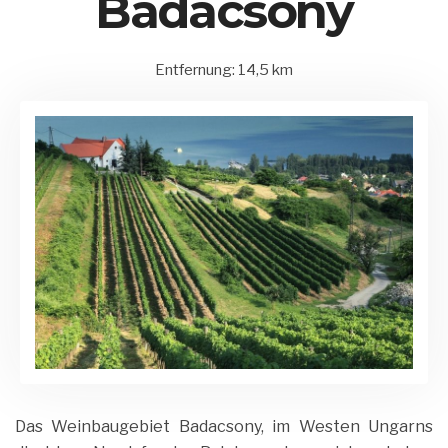
Badacsony
Entfernung: 14,5 km
15.
Balatonederics
by
August
und
Matrix
2020
Umgebung
Admin
Das Weinbaugebiet Badacsony, im Westen Ungarns