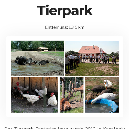
Tierpark
Entfernung: 13,5 km
15.
Balatonederics
by
August
und
Matrix
2020
Umgebung
Admin