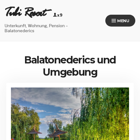
Skip
Tubi Resort
to
x9
content
MENU
Unterkunft, Wohnung, Pension –
Balatonederics
Balatonederics und
Umgebung