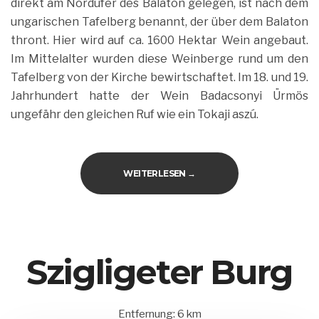
direkt am Nordufer des Balaton gelegen, ist nach dem
ungarischen Tafelberg benannt, der über dem Balaton
thront. Hier wird auf ca. 1600 Hektar Wein angebaut.
Im Mittelalter wurden diese Weinberge rund um den
Tafelberg von der Kirche bewirtschaftet. Im 18. und 19.
Jahrhundert hatte der Wein Badacsonyi Ürmös
ungefähr den gleichen Ruf wie ein Tokaji aszú.
„WEINLAGE IN BADACSONY“
WEITERLESEN
→
Szigligeter Burg
Entfernung: 6 km
15.
Balatonederics
by