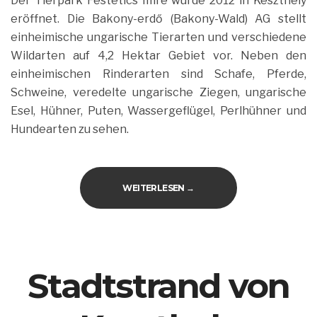
Der Tierpark Festetics Imre wurde 2012 in Keszthely
eröffnet. Die Bakony-erdő (Bakony-Wald) AG stellt
einheimische ungarische Tierarten und verschiedene
Wildarten auf 4,2 Hektar Gebiet vor. Neben den
einheimischen Rinderarten sind Schafe, Pferde,
Schweine, veredelte ungarische Ziegen, ungarische
Esel, Hühner, Puten, Wassergeflügel, Perlhühner und
Hundearten zu sehen.
„FESTETICS IMRE TIERPARK“
WEITERLESEN
→
Stadtstrand von