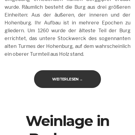
wurde. Räumlich besteht die Burg aus drei größeren
Einheiten: Aus der äußeren, der inneren und der
Hohenburg. Ihr Aufbau ist in mehrere Epochen zu
gliedern. Um 1260 wurde der älteste Teil der Burg
errichtet, das untere Stockwerck des sogennanten
alten Turmes der Hohenburg, auf dem wahrscheinlich
ein oberer Turmteil aus Holz stand.
„SÜMEGER BURG“
WEITERLESEN
→
Weinlage in