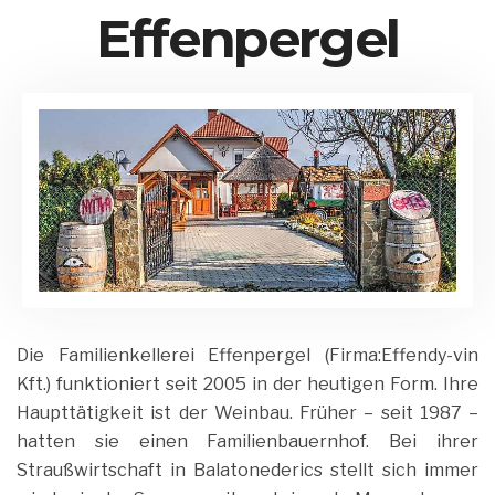
Effenpergel
15.
Balatonederics
by
August
und
Matrix
2020
Umgebung
Admin
Die Familienkellerei Effenpergel (Firma:Effendy-vin
Kft.) funktioniert seit 2005 in der heutigen Form. Ihre
Haupttätigkeit ist der Weinbau. Früher – seit 1987 –
hatten sie einen Familienbauernhof. Bei ihrer
Straußwirtschaft in Balatonederics stellt sich immer